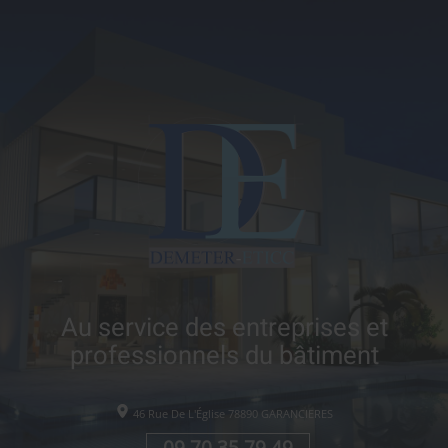
Au service des entreprises et
professionnels du bâtiment
46 Rue De L'Église
78890
GARANCIERES
09 70 35 79 49