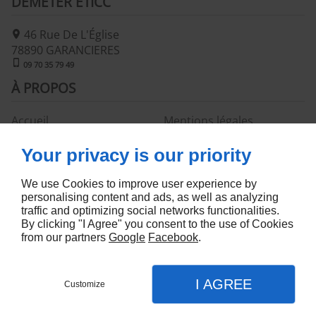
DEMETER ETICC
46 Rue De L'Église
78890
GARANCIERES
09 70 35 79 49
À PROPOS
Accueil
Mentions légales
Contactez-nous
Plan du site
Your privacy is our priority
SUIVEZ-NOUS
We use Cookies to improve user experience by
personalising content and ads, as well as analyzing
traffic and optimizing social networks functionalities.
By clicking "I Agree" you consent to the use of Cookies
from our partners
Google
Facebook
.
Linkeo
I AGREE
Customize
CONTACTEZ-NOUS
MENU
APPEL
PLAN